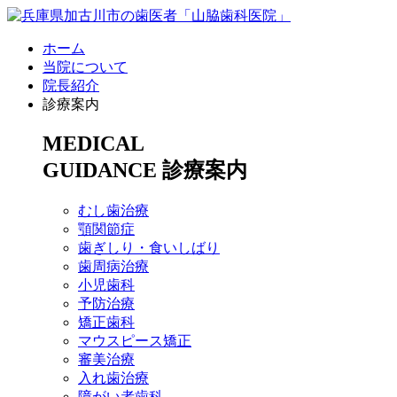
ホーム
当院について
院長紹介
診療案内
MEDICAL
GUIDANCE
診療案内
むし歯治療
顎関節症
歯ぎしり・食いしばり
歯周病治療
小児歯科
予防治療
矯正歯科
マウスピース矯正
審美治療
入れ歯治療
障がい者歯科