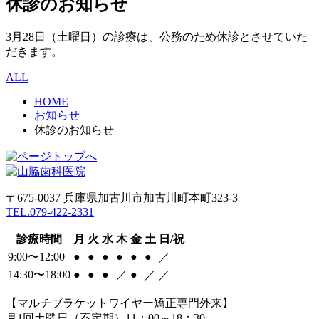
休診のお知らせ
3月28日（土曜日）の診療は、公務のため休診とさせていた
だきます。
ALL
HOME
お知らせ
休診のお知らせ
〒675-0037 兵庫県加古川市加古川町本町323-3
TEL.079-422-2331
診療時間
月
火
水
木
金
土
日/祝
9:00〜12:00
●
●
●
●
●
●
／
14:30〜18:00
●
●
●
／
●
／
／
【マルチブラケットワイヤー矯正専門外来】
月1回土曜日（不定期）11：00～18：30