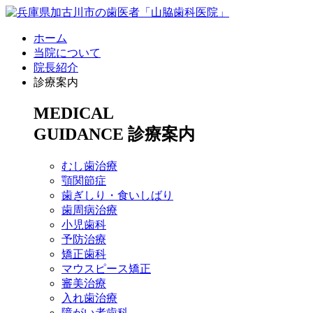
ホーム
当院について
院長紹介
診療案内
MEDICAL
GUIDANCE
診療案内
むし歯治療
顎関節症
歯ぎしり・食いしばり
歯周病治療
小児歯科
予防治療
矯正歯科
マウスピース矯正
審美治療
入れ歯治療
障がい者歯科