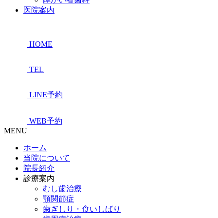
医院案内
HOME
TEL
LINE予約
WEB予約
MENU
ホーム
当院について
院長紹介
診療案内
むし歯治療
顎関節症
歯ぎしり・食いしばり