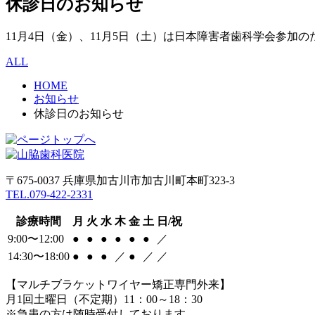
休診日のお知らせ
11月4日（金）、11月5日（土）は日本障害者歯科学会参加
ALL
HOME
お知らせ
休診日のお知らせ
〒675-0037 兵庫県加古川市加古川町本町323-3
TEL.079-422-2331
診療時間
月
火
水
木
金
土
日/祝
9:00〜12:00
●
●
●
●
●
●
／
14:30〜18:00
●
●
●
／
●
／
／
【マルチブラケットワイヤー矯正専門外来】
月1回土曜日（不定期）11：00～18：30
※急患の方は随時受付しております