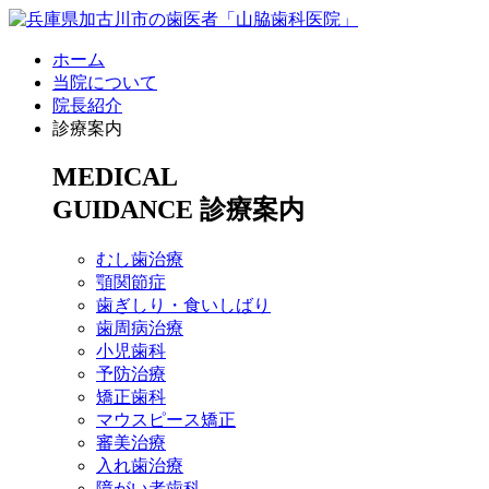
ホーム
当院について
院長紹介
診療案内
MEDICAL
GUIDANCE
診療案内
むし歯治療
顎関節症
歯ぎしり・食いしばり
歯周病治療
小児歯科
予防治療
矯正歯科
マウスピース矯正
審美治療
入れ歯治療
障がい者歯科