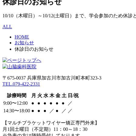
休診日のお知らせ
10/10（木曜日）～10/12(土曜日）まで、学会参加のため休
ALL
HOME
お知らせ
休診日のお知らせ
〒675-0037 兵庫県加古川市加古川町本町323-3
TEL.079-422-2331
診療時間
月
火
水
木
金
土
日/祝
9:00〜12:00
●
●
●
●
●
●
／
14:30〜18:00
●
●
●
／
●
／
／
【マルチブラケットワイヤー矯正専門外来】
月1回土曜日（不定期）11：00～18：30
※急患の方は随時受付しております