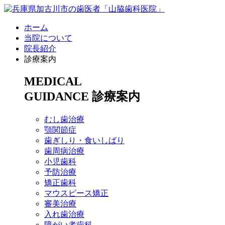
ホーム
当院について
院長紹介
診療案内
MEDICAL
GUIDANCE
診療案内
むし歯治療
顎関節症
歯ぎしり・食いしばり
歯周病治療
小児歯科
予防治療
矯正歯科
マウスピース矯正
審美治療
入れ歯治療
障がい者歯科