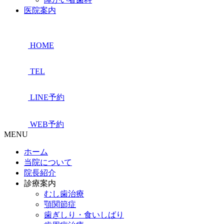
医院案内
HOME
TEL
LINE予約
WEB予約
MENU
ホーム
当院について
院長紹介
診療案内
むし歯治療
顎関節症
歯ぎしり・食いしばり