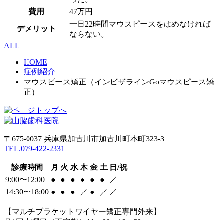
費用
47万円
一日22時間マウスピースをはめなければ
デメリット
ならない。
ALL
HOME
症例紹介
マウスピース矯正（インビザラインGoマウスピース矯
正）
〒675-0037 兵庫県加古川市加古川町本町323-3
TEL.079-422-2331
診療時間
月
火
水
木
金
土
日/祝
9:00〜12:00
●
●
●
●
●
●
／
14:30〜18:00
●
●
●
／
●
／
／
【マルチブラケットワイヤー矯正専門外来】