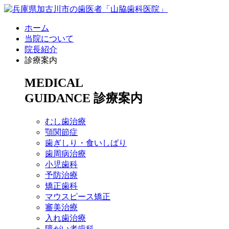
ホーム
当院について
院長紹介
診療案内
MEDICAL
GUIDANCE
診療案内
むし歯治療
顎関節症
歯ぎしり・食いしばり
歯周病治療
小児歯科
予防治療
矯正歯科
マウスピース矯正
審美治療
入れ歯治療
障がい者歯科