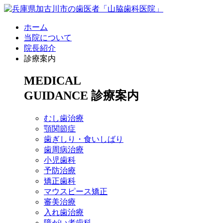
ホーム
当院について
院長紹介
診療案内
MEDICAL
GUIDANCE
診療案内
むし歯治療
顎関節症
歯ぎしり・食いしばり
歯周病治療
小児歯科
予防治療
矯正歯科
マウスピース矯正
審美治療
入れ歯治療
障がい者歯科