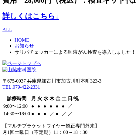
費用
28,000円（税込）：検査キット代1
詳しくはこちら↓
ALL
HOME
お知らせ
サリバチェッカーによる唾液がん検査を導入しました！
〒675-0037 兵庫県加古川市加古川町本町323-3
TEL.079-422-2331
診療時間
月
火
水
木
金
土
日/祝
9:00〜12:00
●
●
●
●
●
●
／
14:30〜18:00
●
●
●
／
●
／
／
【マルチブラケットワイヤー矯正専門外来】
月1回土曜日（不定期）11：00～18：30