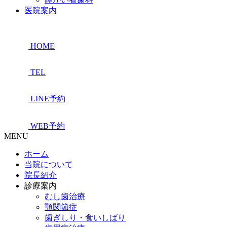
医院案内
HOME
TEL
LINE予約
WEB予約
MENU
ホーム
当院について
院長紹介
診療案内
むし歯治療
顎関節症
歯ぎしり・食いしばり