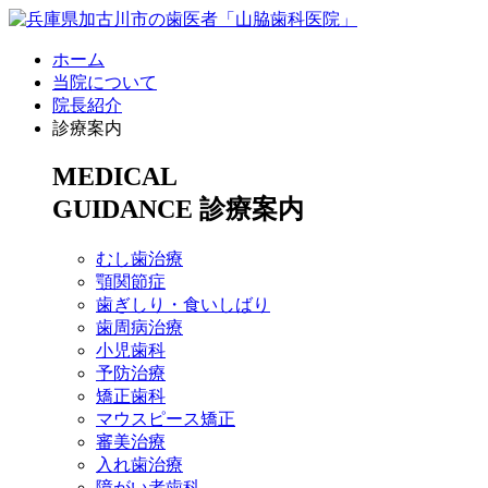
ホーム
当院について
院長紹介
診療案内
MEDICAL
GUIDANCE
診療案内
むし歯治療
顎関節症
歯ぎしり・食いしばり
歯周病治療
小児歯科
予防治療
矯正歯科
マウスピース矯正
審美治療
入れ歯治療
障がい者歯科