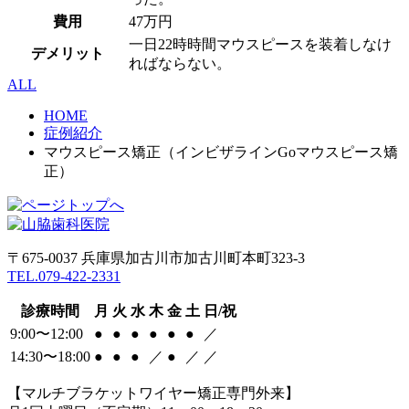
費用
47万円
一日22時時間マウスピースを装着しなけ
デメリット
ればならない。
ALL
HOME
症例紹介
マウスピース矯正（インビザラインGoマウスピース矯
正）
〒675-0037 兵庫県加古川市加古川町本町323-3
TEL.079-422-2331
診療時間
月
火
水
木
金
土
日/祝
9:00〜12:00
●
●
●
●
●
●
／
14:30〜18:00
●
●
●
／
●
／
／
【マルチブラケットワイヤー矯正専門外来】